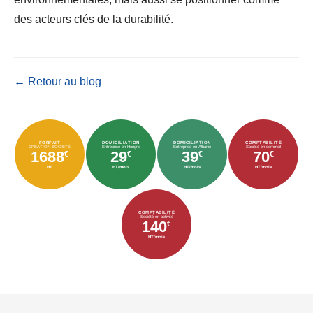
des acteurs clés de la durabilité.
← Retour au blog
FORFAIT
DOMICILIATION
DOMICILIATION
COMPTABILITÉ
CRÉATION SOCIÉTÉ
Entreprise en Hongrie
Entreprise en Albanie
Société en sommeil
1688
29
39
70
€
€
€
€
HT
HT/mois
HT/mois
HT/mois
COMPTABILITÉ
Société en activité
140
€
HT/mois